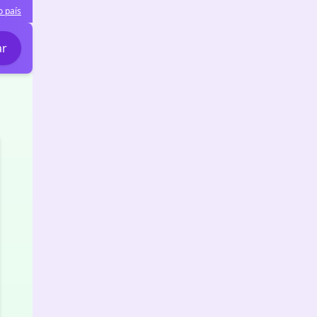
o país
ar