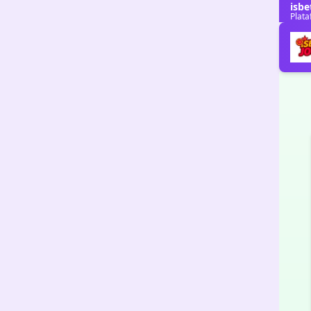
isbe
Plata