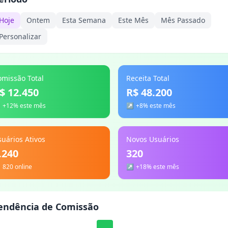
Hoje
Ontem
Esta Semana
Este Mês
Mês Passado
Personalizar
omissão Total
Receita Total
$ 12.450
R$ 48.200
↗
+12% este mês
↗
+8% este mês
uários Ativos
Novos Usuários
.240
320

820 online
↗
+18% este mês
endência de Comissão