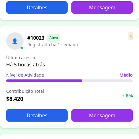
Detalhes
Mensagem
★
#10023
Ativo
👤
Registrado há 1 semana
Último acesso
Há 5 horas atrás
Nível de Atividade
Médio
Contribuição Total
↑ 8%
$8,420
Detalhes
Mensagem