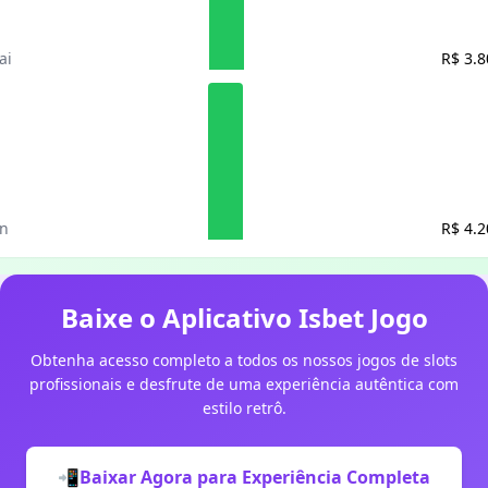
ai
R$ 3.8
un
R$ 4.2
Baixe o Aplicativo Isbet Jogo
Obtenha acesso completo a todos os nossos jogos de slots
profissionais e desfrute de uma experiência autêntica com
estilo retrô.
📲
Baixar Agora para Experiência Completa