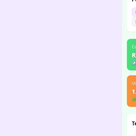
C
R
Us
1

T