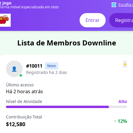
t jogo
🌐
Escolha 
forma móvel especializada em slots
Entrar
Registr
Lista de Membros Downline
★
#10011
Novo
👤
Registrado há 2 dias
Último acesso
Há 2 horas atrás
Nível de Atividade
Alto
Contribuição Total
↑ 12%
$12,580