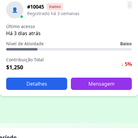
☆
#10045
Inativo
👤
Registrado há 3 semanas
Último acesso
Há 3 dias atrás
Nível de Atividade
Baixo
Contribuição Total
↓ 5%
$1,250
Detalhes
Mensagem
eríodo